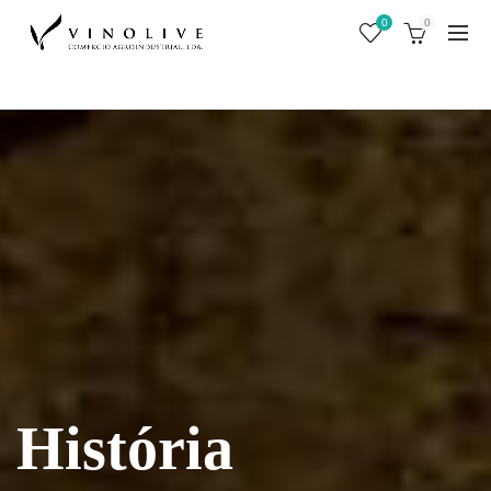
0
0
História