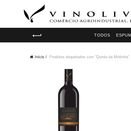
TODOS
ESPU
Início
Produtos etiquetados com “Quinta da Moitinha”