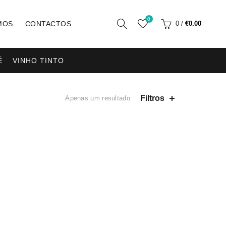
0
MOS
CONTACTOS
0
/
€
0.00
É
VINHO TINTO
Filtros
Apenas um resultado