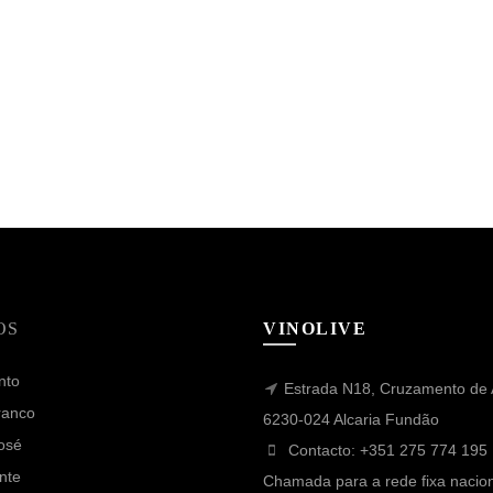
OS
VINOLIVE
nto
Estrada N18, Cruzamento de A
ranco
6230-024 Alcaria Fundão
osé
Contacto: +351 275 774 195 
nte
Chamada para a rede fixa nacio