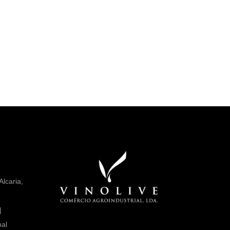
lcaria,
|
nal