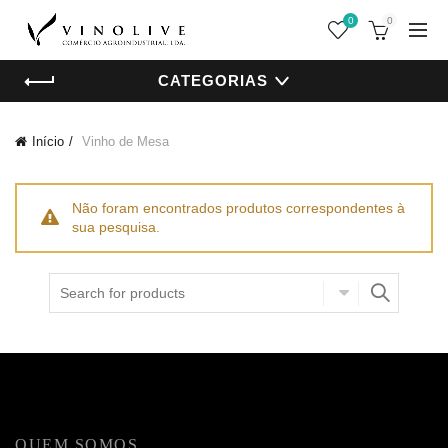
0
0
CATEGORIAS
Início
Vinho de Mesa
Não foram encontrados produtos correspondentes à
sua pesquisa.
Procurar
por:
QUEM SOMOS